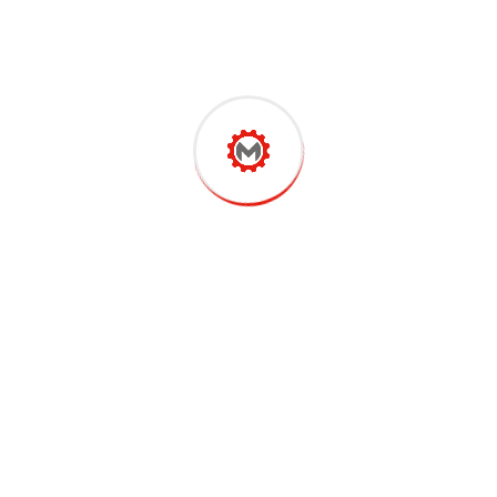
Soğuk ve giyotin kesim yapar.
Kesme işlemi hidro pnömatik sistemle gerçekleşir.
Hidropnömatik sistem 6 – 8,5 bar ile çalışır.
Pedal ile kolay ve hızlı kesim yapılır.
Ürünü İncele